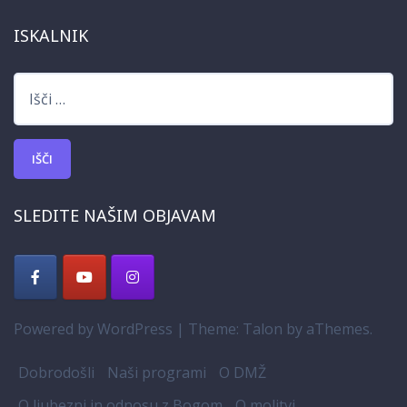
ISKALNIK
Išči:
SLEDITE NAŠIM OBJAVAM
Powered by WordPress
|
Theme:
Talon
by aThemes.
Dobrodošli
Naši programi
O DMŽ
O ljubezni in odnosu z Bogom
O molitvi