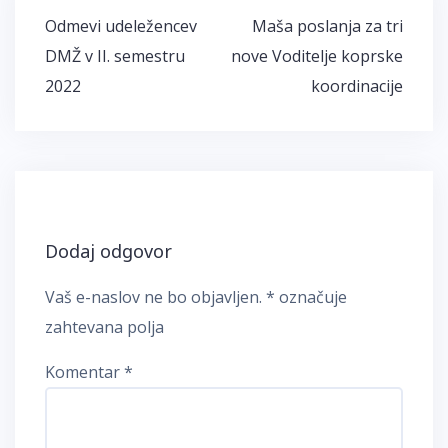
Navigacija
Odmevi udeležencev
Maša poslanja za tri
prispevka
DMŽ v II. semestru
nove Voditelje koprske
2022
koordinacije
Dodaj odgovor
Vaš e-naslov ne bo objavljen.
*
označuje
zahtevana polja
Komentar
*