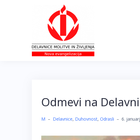
Skip
to
content
Odmevi na Delavni
M
–
Delavnice
,
Duhovnost
,
Odrasli
–
6. januar