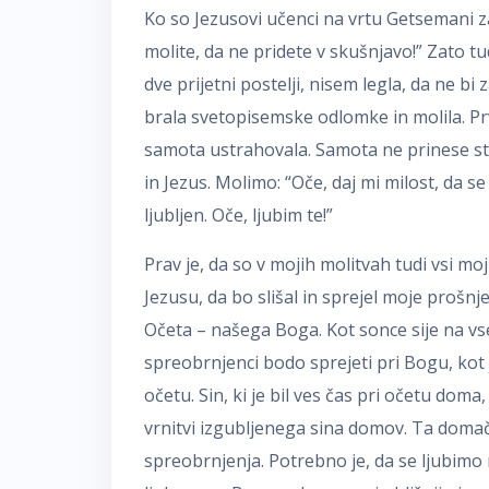
Ko so Jezusovi učenci na vrtu Getsemani zasp
molite, da ne pridete v skušnjavo!” Zato tu
dve prijetni postelji, nisem legla, da ne bi
brala svetopisemske odlomke in molila. Prv
samota ustrahovala. Samota ne prinese str
in Jezus. Molimo: “Oče, daj mi milost, da s
ljubljen. Oče, ljubim te!”
Prav je, da so v mojih molitvah tudi vsi mo
Jezusu, da bo slišal in sprejel moje prošnj
Očeta – našega Boga. Kot sonce sije na vse
spreobrnjenci bodo sprejeti pri Bogu, kot j
očetu. Sin, ki je bil ves čas pri očetu doma
vrnitvi izgubljenega sina domov. Ta domači
spreobrnjenja. Potrebno je, da se ljubimo m