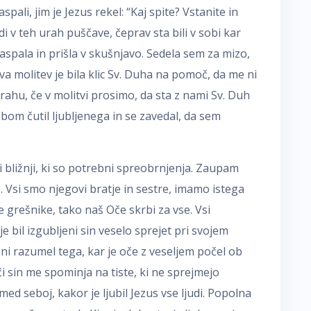
ali, jim je Jezus rekel: “Kaj spite? Vstanite in
di v teh urah puščave, čeprav sta bili v sobi kar
 zaspala in prišla v skušnjavo. Sedela sem za mizo,
a molitev je bila klic Sv. Duha na pomoč, da me ni
ahu, če v molitvi prosimo, da sta z nami Sv. Duh
e bom čutil ljubljenega in se zavedal, da sem
ji bližnji, ki so potrebni spreobrnjenja. Zaupam
e. Vsi smo njegovi bratje in sestre, imamo istega
 grešnike, tako naš Oče skrbi za vse. Vsi
e bil izgubljeni sin veselo sprejet pri svojem
, ni razumel tega, kar je oče z veseljem počel ob
 sin me spominja na tiste, ki ne sprejmejo
ed seboj, kakor je ljubil Jezus vse ljudi. Popolna