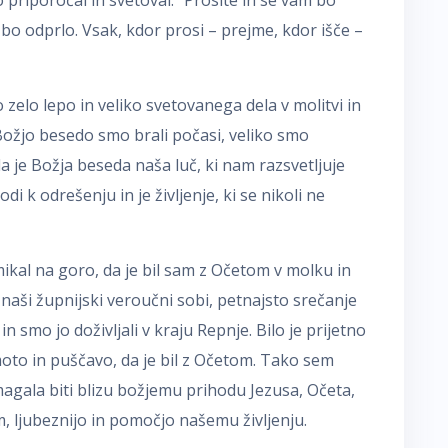
lo priporočal in svetoval: “Prosite in se vam bo
am bo odprlo. Vsak, kdor prosi – prejme, kdor išče –
 zelo lepo in veliko svetovanega dela v molitvi in
. Božjo besedo smo brali počasi, veliko smo
da je Božja beseda naša luč, ki nam razsvetljuje
odi k odrešenju in je življenje, ki se nikoli ne
mikal na goro, da je bil sam z Očetom v molku in
 naši župnijski veroučni sobi, petnajsto srečanje
 in smo jo doživljali v kraju Repnje. Bilo je prijetno
moto in puščavo, da je bil z Očetom. Tako sem
agala biti blizu božjemu prihodu Jezusa, Očeta,
, ljubeznijo in pomočjo našemu življenju.