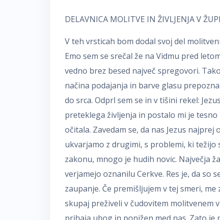
DELAVNICA MOLITVE IN ŽIVLJENJA V ŽUP
V teh vrsticah bom dodal svoj del molitveni
Emo sem se srečal že na Vidmu pred letom 
vedno brez besed največ spregovori. Tako 
načina podajanja in barve glasu prepoznal, 
do srca. Odprl sem se in v tišini rekel: Je
preteklega življenja in postalo mi je tesno
očitala. Zavedam se, da nas Jezus najprej 
ukvarjamo z drugimi, s problemi, ki težijo s
zakonu, mnogo je hudih novic. Največja ža
verjamejo oznanilu Cerkve. Res je, da so se
zaupanje. Če premišljujem v tej smeri, me
skupaj preživeli v čudovitem molitvenem v
prihaja ubog in ponižen med nas. Zato je pr