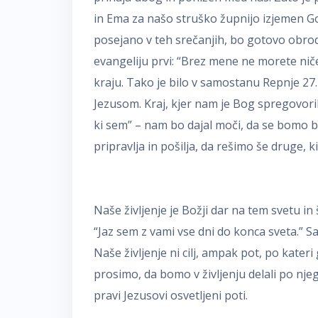
in Ema za našo struško župnijo izjemen Go
posejano v teh srečanjih, bo gotovo obrodi
evangeliju prvi: “Brez mene ne morete niče
kraju. Tako je bilo v samostanu Repnje 27
Jezusom. Kraj, kjer nam je Bog spregovoril
ki sem” – nam bo dajal moči, da se bomo 
pripravlja in pošilja, da rešimo še druge, k
Naše življenje je Božji dar na tem svetu in 
“Jaz sem z vami vse dni do konca sveta.” S
Naše življenje ni cilj, ampak pot, po kateri
prosimo, da bomo v življenju delali po nje
pravi Jezusovi osvetljeni poti.