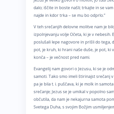
Jezus je veliko govoril o molitvi, jo tudi ze
dalo; iščite in boste našli; trkajte in se v
najde in kdor trka – se mu bo odprlo.”
V teh srečanjih delovne molitve nam je bilo
izpolnjevanju volje Očeta, ki je v nebesih
poslušali lepe nagovore in prišli do tega, 
pot, je kruh, ki hrani naše duše, je pot, ki v
konča – je večnost pred nami.
Evangelij nam govori o Jezusu, ki se je od
samoti. Tako smo imeli štirinajst srečanj v
pa je bila t. i. puščava, ki je molk in samota
srečanje; Jezus se je umikal v popolno sa
občutila, da nam je nekajurna samota pom
Svetega Duha, s svojim Božjim usmiljenjem