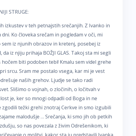
NIJI STRUGE:
h izkustev v teh petnajstih srečanjih. Z Ivanko in
dni. Ko človeka srečam in pogledam v oči, mi
sem iz njunih obrazov in kretenj, posebej iz
da iz njiju prihaja BOŽJI GLAS. Takoj sta mi segli
zus hočem biti podoben tebi! Kmalu sem videl grehe
 pri srcu. Sram me postalo vsega, kar mi je vest
odrešuje naših grehov. Ljudje se tako radi
vet. Slišimo o vojnah, o zločinih, o ločitvah v
lost je, ker so mnogi odpadli od Boga in ne
 zgodili težki grehi znotraj Cerkve in smo izgubili
 zajame malodušje … Srečanja, ki smo jih ob petkih
zdušju, so nas povezala z živim Odrešenikom, ki
ičevanje o molitvi, kakor sta ju predstavili Ivanka