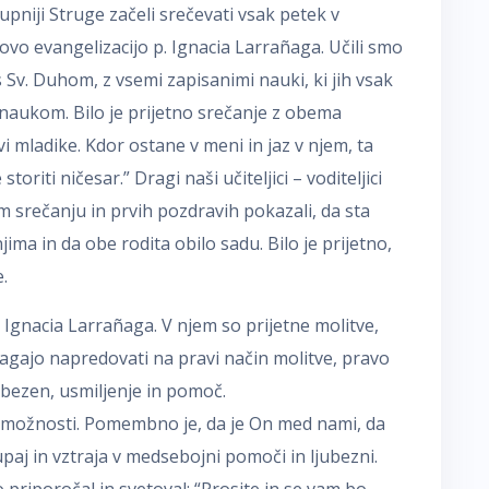
pniji Struge začeli srečevati vsak petek v
 novo evangelizacijo p. Ignacia Larrañaga. Učili smo
s Sv. Duhom, z vsemi zapisanimi nauki, ki jih vsak
 naukom. Bilo je prijetno srečanje z obema
 vi mladike. Kdor ostane v meni in jaz v njem, ta
oriti ničesar.” Dragi naši učiteljici – voditeljici
m srečanju in prvih pozdravih pokazali, da sta
jima in da obe rodita obilo sadu. Bilo je prijetno,
.
. Ignacia Larrañaga. V njem so prijetne molitve,
agajo napredovati na pravi način molitve, pravo
ubezen, usmiljenje in pomoč.
 možnosti. Pomembno je, da je On med nami, da
upaj in vztraja v medsebojni pomoči in ljubezni.