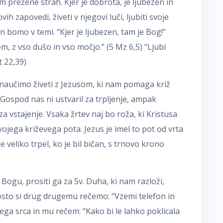
 prežene strah. Kjer je dobrota, je ljubezen in
 zapovedi, živeti v njegovi luči, ljubiti svoje
in bomo v temi. “Kjer je ljubezen, tam je Bog!”
, z vso dušo in vso močjo.” (5 Mz 6,5) “Ljubi
 22,39)
se naučimo živeti z Jezusom, ki nam pomaga križ
 Gospod nas ni ustvaril za trpljenje, ampak
a vstajenje. Vsaka žrtev naj bo roža, ki Kristusa
vojega križevega pota. Jezus je imel to pot od vrta
 veliko trpel, ko je bil bičan, s trnovo krono
 Bogu, prositi ga za Sv. Duha, ki nam razloži,
osto si drug drugemu rečemo: “Vzemi telefon in
vega srca in mu rečem: “Kako bi le lahko poklicala