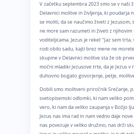
V začetku septembra 2023 smo se v naši žu
Delavnici molitve in življenja, ki poudarja
se moliti, da se naučimo živeti z Jezusom, 
ne more sam razumeti in živeti z njihovim
voditeljicama. Jezus je rekel: “Jaz sem trta,
rodi obilo sadu, kajti brez mene ne morete st
skupine v Delavnici molitve sta že ob prve
močni mladiki Jezusove trte, da je Jezus v n
duhovno bogato govorjenje, petje, molitve
Dobili smo molitveni priročnik Srečanje, p
svetopisemski odlomki, ki nam veliko pom
vero, ki nam da veliko zaupanja v Božjo lj
Jezus nas ima rad in nam vedno daje nove
nas povezuje v veliko družino, nas drži sk