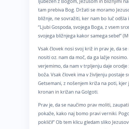
ljubezen z Bogom, Jezusom in bližnjimi nam
tam prebiva Bog. Držati se moramo Jezusovih
bližnje, ne sovražiti, ker nam bo luč odšla 
“Ljubi Gospoda, svojega Boga, z vsem srcem
svojega bližnjega kakor samega sebe!” (Mt
Vsak človek nosi svoj križ in prav je, da 
nositi oz. nam da moč, da ga lažje nosimo.
verjemimo, da nam v trpljenju daje orodje z
boža. Vsak človek ima v življenju postaje s
Getsemani, z nošenjem križa na poti, kjer je
kronan in križan na Golgoti.
Prav je, da se naučimo prav moliti, zaupati
pokaže, kako naj bomo pravi verniki. Pog
pokliči!” Ob tem klicu gledam sliko Jezuso