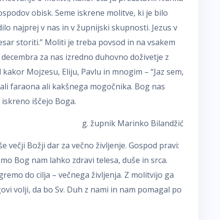
spodov obisk. Seme iskrene molitve, ki je bilo
lo najprej v nas in v župnijski skupnosti. Jezus v
sar storiti.” Moliti je treba povsod in na vsakem
. decembra za nas izredno duhovno doživetje z
 kakor Mojzesu, Eliju, Pavlu in mnogim – “Jaz sem,
bali faraona ali kakšnega mogočnika. Bog nas
i iskreno iščejo Boga.
g. župnik Marinko Bilandžić
še večji Božji dar za večno življenje. Gospod pravi:
amo Bog nam lahko zdravi telesa, duše in srca.
 gremo do cilja – večnega življenja. Z molitvijo ga
govi volji, da bo Sv. Duh z nami in nam pomagal po