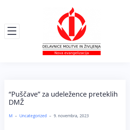
Skip
to
content
“Puščave” za udeležence preteklih
DMŽ
M
–
Uncategorized
–
9. novembra, 2023