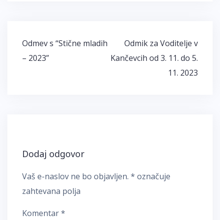
Navigacija
Odmev s “Stične mladih
Odmik za Voditelje v
prispevka
– 2023”
Kančevcih od 3. 11. do 5.
11. 2023
Dodaj odgovor
Vaš e-naslov ne bo objavljen.
*
označuje
zahtevana polja
Komentar
*