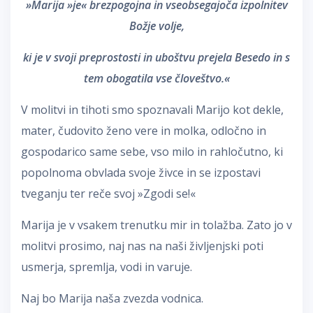
»Marija »je« brezpogojna in vseobsegajoča izpolnitev
Božje volje,
ki je v svoji preprostosti in uboštvu prejela Besedo in s
tem obogatila vse človeštvo.«
V molitvi in tihoti smo spoznavali Marijo kot dekle,
mater, čudovito ženo vere in molka, odločno in
gospodarico same sebe, vso milo in rahločutno, ki
popolnoma obvlada svoje živce in se izpostavi
tveganju ter reče svoj »Zgodi se!«
Marija je v vsakem trenutku mir in tolažba. Zato jo v
molitvi prosimo, naj nas na naši življenjski poti
usmerja, spremlja, vodi in varuje.
Naj bo Marija naša zvezda vodnica.