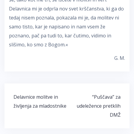
Delavnica mi je odprla nov svet krščanstva, ki ga do
tedaj nisem poznala, pokazala mi je, da molitev ni
samo tisto, kar je napisano in nam vsem že
poznano, pač pa tudi to, kar čutimo, vidimo in
slišimo, ko smo z Bogom.«
G. M.
Navigacija
Delavnice molitve in
“Puščava” za
prispevka
življenja za mladostnike
udeležence pretklih
DMŽ