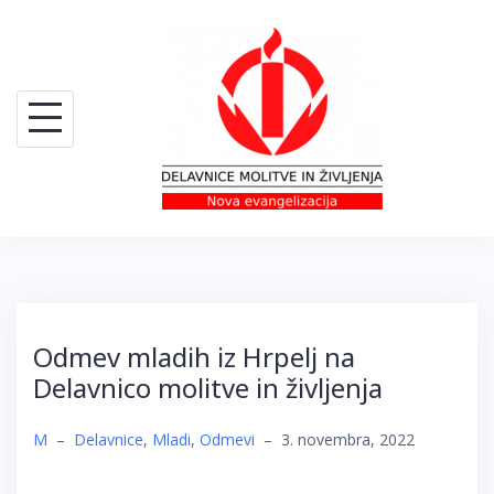
Skip
to
content
Odmev mladih iz Hrpelj na
Delavnico molitve in življenja
M
–
Delavnice
,
Mladi
,
Odmevi
–
3. novembra, 2022