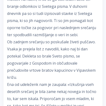
branje odlomkov iz Svetega pisma. V duhovni
dnevnik pa so si tudi izpisovali stavke iz Svetega
pisma, ki so jih nagovorili. Ti so jim pomagali kot
oporne točke za pogovor pri naslednjem srečanju
ter spodbudili razmišljanje o veri in sebi.
Ob zadnjem srečanju so poskušale živeti puščavo.
Vsaka je prejela list z navodili, kako naj bi dan
potekal. Dekleta so brale Sveto pismo, se
pogovarjale z Gospodom in občudovale
prečudovite vrtove bratov kapucinov v Vipavskem
križu.
Ena od udeleženk nam je zaupala: »Izkušnja vseh
desetih srečanj je bila zame nekaj novega in točno
to, kar sem iskala. Priporočam jo vsem mladim, ki
se, tako kot me tri, še iščete v molitvi in veri.