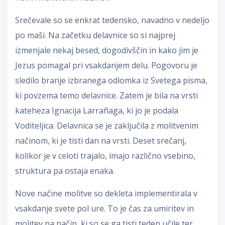
Srečevale so se enkrat tedensko, navadno v nedeljo
po maši. Na začetku delavnice so si najprej
izmenjale nekaj besed, dogodivščin in kako jim je
Jezus pomagal pri vsakdanjem delu. Pogovoru je
sledilo branje izbranega odlomka iz Svetega pisma,
ki povzema temo delavnice. Zatem je bila na vrsti
kateheza Ignacija Larrañaga, ki jo je podala
Voditeljica. Delavnica se je zaključila z molitvenim
načinom, ki je tisti dan na vrsti. Deset srečanj,
kolikor je v celoti trajalo, imajo različno vsebino,
struktura pa ostaja enaka.
Nove načine molitve so dekleta implementirala v
vsakdanje svete pol ure. To je čas za umiritev in
molitev na način, ki so se ga tisti teden učile ter