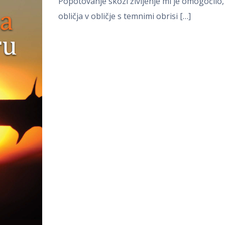
Popotovanje skozi življenje mi je omogočilo,
obličja v obličje s temnimi obrisi […]