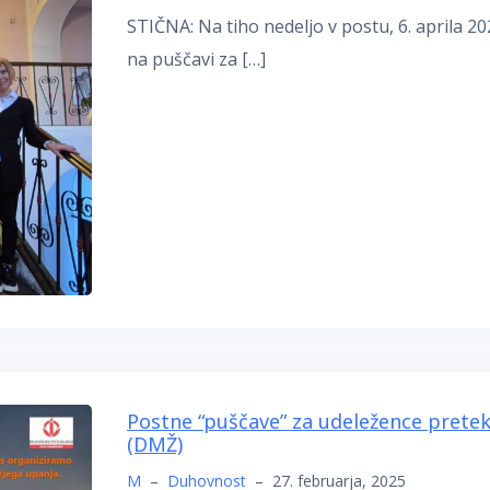
STIČNA: Na tiho nedeljo v postu, 6. aprila 20
na puščavi za […]
Postne “puščave” za udeležence pretekli
(DMŽ)
M
–
Duhovnost
–
27. februarja, 2025