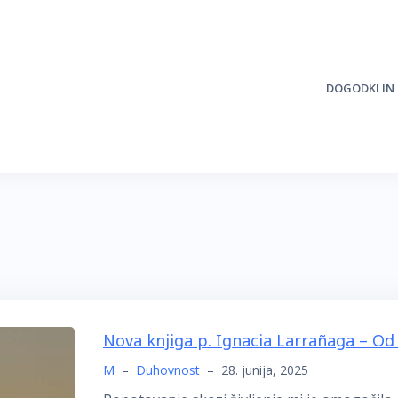
DOGODKI IN
Nova knjiga p. Ignacia Larrañaga – Od 
M
–
Duhovnost
–
28. junija, 2025