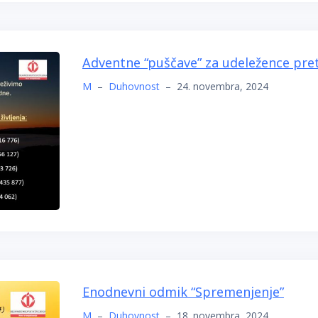
Adventne “puščave” za udeležence prete
M
–
Duhovnost
–
24. novembra, 2024
Enodnevni odmik “Spremenjenje”
M
–
Duhovnost
–
18. novembra, 2024