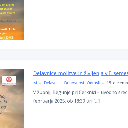
Delavnice molitve in življenja v I. sem
M
–
Delavnice
,
Duhovnost
,
Odrasli
–
15. decemb
V župniji Begunje pri Cerknici – uvodno sreč
februarja 2025, ob 18:30 uri […]