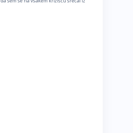
 da sem se na vsakem križišču srečal iz